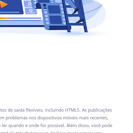
tos de saída flexíveis, incluindo HTML5. As publicações
 problemas nos dispositivos móveis mais recentes,
 ler quando e onde for possível. Além disso, você pode
total da tela de toque ao deslizar, tocar e tocar em